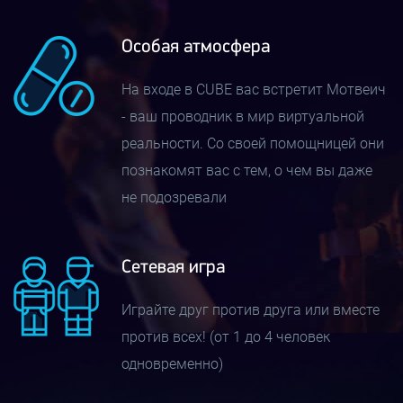
Официальное представление компанией HTC
Особая атмосфера
устройства, напоминающего очки, произошло 1 марта
2015 г. с планируемым началом реализации в ноябре
На входе в CUBE вас встретит Мотвеич
того же года. В январе 2018 г. увидела свет
- ваш проводник в мир виртуальной
обновленная вариация шлема, именуемая Vive Pro, в
реальности. Со своей помощницей они
которой разрешение встроенного дисплея было
познакомят вас с тем, о чем вы даже
повышено до 2880x1600.
не подозревали
Шлем HTC Vive переносит пространство VR комнаты
в игровой мир и позволяет воспринимать цифровую
Сетевая игра
реальность так, будто это происходит с вами в
Играйте друг против друга или вместе
действительности. Новый контент для аппарата
против всех! (от 1 до 4 человек
создают лучшие студии мира, а магазин его
одновременно)
приложений постоянно пополняется уникальными
произведениями. С помощью HTC Vive вы