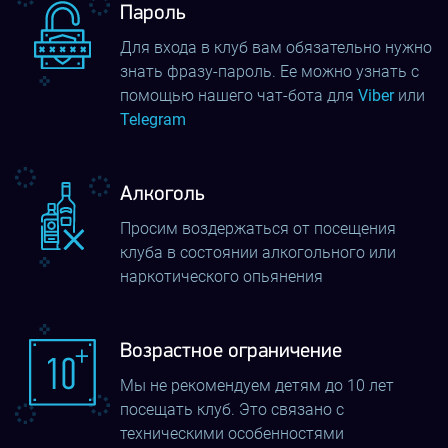
Пароль
Отзыв о деятельности нашего клуба в состоянии
Для входа в клуб вам обязательно нужно
оставить любой клиент, однако ни один отклик не
знать фразу-пароль. Ее можно узнать с
передаст вам те чувства и эмоции, которые вы
помощью нашего чат-бота для
Viber
или
сможете испытать лично.
Telegram
Что мы предлагаем клиентам?
Алкоголь
Каждая VR комната, помимо оснащения всей
Просим воздержаться от посещения
необходимой техникой, оборудована таким образом,
клуба в состоянии алкогольного или
чтобы клиенты чувствовали себя и находился в
наркотического опьянения
максимальной безопасности. Именно поэтому, наш
клуб виртуальной реальности, как и любой другой
Возрастное ограничение
хороший аттракцион, имеет свои элементарные
Мы не рекомендуем детям до 10 лет
правила:
посещать клуб. Это связано с
техническими особенностями
наши клиенты должны быть трезвыми, ведь мы