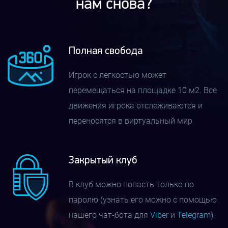
нам снова?
средств для перехода из настоящего мира в
компьютерный. Чем же так хороша именно данная
модель ВР оборудования?
Полная свобода
Шлем HTC Vive — лучшее оборудование для полного
Игрок с легкостью может
погружения
перемещаться на площадке 10 м2. Все
движения игрока отслеживаются и
Данная продукция являет собой разработку от
переносятся в виртуальный мир
корпораций HTC и Valve. Более ранние образцы
устройства виртуальной реальности были показаны в
2014 г, после чего Valve заявила о том, что готова
Закрытый клуб
продемонстрировать инновационную систему
В клуб можно попасть только по
виртуальной реальности «SteamVR» на
паролю (узнать его можно с помощью
международной конференции разработчиков игр GDC
нашего чат-бота для
Viber
и
Telegram
)
в 2015 г.