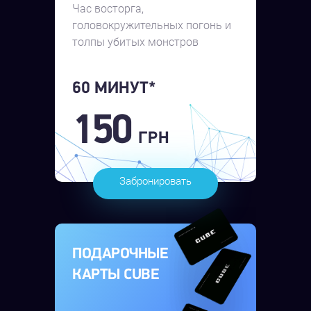
Час восторга,
головокружительных погонь и
толпы убитых монстров
60 МИНУТ*
150
ГРН
Забронировать
ПОДАРОЧНЫЕ
КАРТЫ CUBE