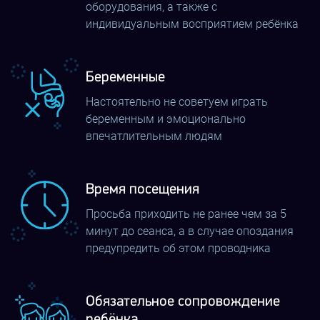
оборудования, а также с
гарантируем такие эмоции, которые не сравнятся ни с
индивидуальным восприятием ребёнка
одним «допингом»;
необходимо заранее забронировать время,
Беременные
количество игровых мест;
Настоятельно не советуем играть
техника предназначена для подростков и взрослых,
беременным и эмоционально
поэтому возраст геймера должен превышать 12 лет;
впечатлительным людям
прийти по указанному адресу вовремя и помнить
пароль.
Время посещения
Цены на игры в клубе виртуальной реальности
абсолютно приемлемы, но имейте в виду, что в будние
Просьба приходить не ранее чем за 5
минут до сеанса, а в случае опоздания
дни, дневное время суток стоит за 60 минут игры
предупредить об этом проводника
дешевле.
Откройте для себя совершенно новый вид отдыха в
Обязательное сопровождение
клубе CUBE в Сумах. Мы первые открыли сеть
ребёнка