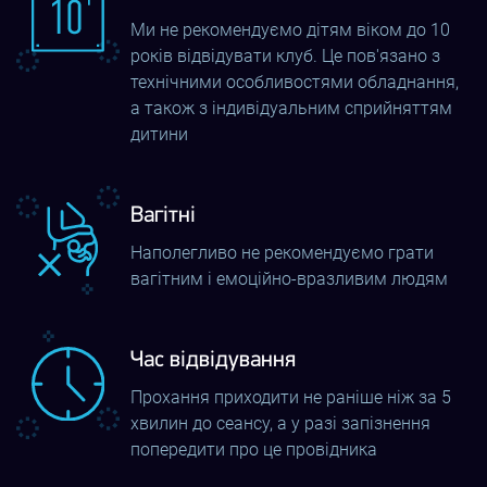
коли зручно й обговорювати важливі
Ми не рекомендуємо дітям віком до 10
років відвідувати клуб. Це пов'язано з
питання, не витрачаючи час на дорогу.
технічними особливостями обладнання,
а також з індивідуальним сприйняттям
Власне, так і спілкуються члени
дитини
команди клубу VR CUBE, проводячи
регулярні наради.
Вагітні
Наполегливо не рекомендуємо грати
Вже сьогодні ви можете насолодитися новими
вагітним і емоційно-вразливим людям
можливостями, відвідавши клуб CUBE. Черкаси – це
якраз одне з міст, де ви можете незабутньо провести
Час відвідування
час.
Прохання приходити не раніше ніж за 5
Як потрапити в клуб VR CUBE?
хвилин до сеансу, а у разі запізнення
попередити про це провідника
Відвідає клуб CUBE у Черкасах досить легко.