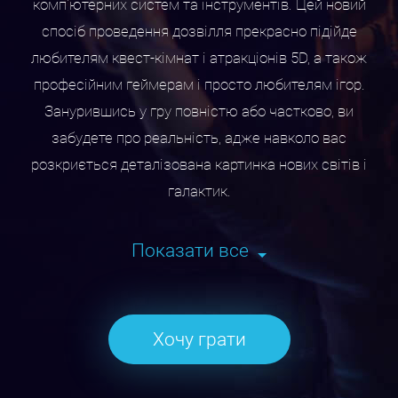
комп'ютерних систем та інструментів. Цей новий
спосіб проведення дозвілля прекрасно підійде
любителям квест-кімнат і атракціонів 5D, а також
професійним геймерам і просто любителям ігор.
Занурившись у гру повністю або частково, ви
забудете про реальність, адже навколо вас
розкриється деталізована картинка нових світів і
галактик.
Клуб CUBE запрошує всіх, хто бажає спробувати на
Показати все
собі сучасні технології, зануритися в гру на абсолютно
новому рівні, в якому залучені всі почуття. Випробуйте
себе і своїх друзів, колег, співробітників, адже
Хочу грати
віртуальна реальність у Черкасах – це не тільки
дозвілля, а й нові можливості в професійному
середовищі.