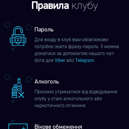
клубу
замінити собою навчальні центри. В
Правила
електронному навчанні виділяють 2
основні переваги: доступність у будь-
Пароль
який зручний час і реалістичність, що
Для входу в клуб вам обов'язково
потрібно знати фразу-пароль. Її можна
сприяє зануренню в світ знань.
дізнатися за допомогою нашого чат-
бота для
Viber
або
Telegram
Зв'язок на великій відстані. Можна
використовувати цифровий світ для
Алкоголь
проведення нарад та конференцій, що
Просимо утриматися від відвідування
клубу у стані алкогольного або
вельми зручно, якщо учасники
наркотичного сп'яніння
знаходяться в різних містах і навіть
країнах. Можна виходити на зв'язок,
Вікове обмеження