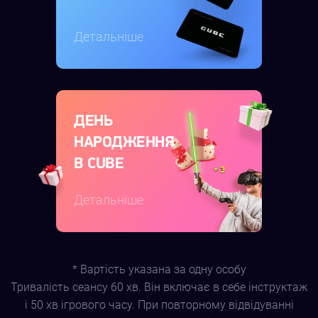
Детальніше
ДЕНЬ
НАРОДЖЕННЯ
В CUBE
Детальніше
* Вартість указана за одну особу
Тривалість сеансу 60 хв. Він включає в себе інструктаж
і 50 хв ігрового часу. При повторному відвідуванні