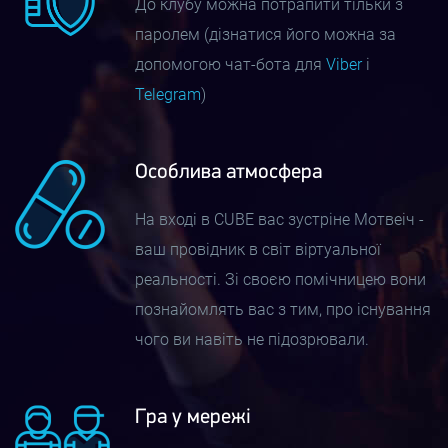
До клубу можна потрапити тільки з
паролем (дізнатися його можна за
Ігри для співробітників. HR-менеджери
допомогою чат-бота для
Viber
і
вже давно застосовують командні
Telegram
)
ігри для згуртування співробітників і
Особлива атмосфера
розвитку нових навичок. Доведено,
На вході в CUBE вас зустріне Мотвеіч -
що ігрова форма дозволяє
ваш провідник в світ віртуальної
ефективніше засвоювати інформацію,
реальності. Зі своєю помічницею вони
відпрацьовувати знання. Шолом VR
познайомлять вас з тим, про існування
чого ви навіть не підозрювали.
переносить навчання на новий рівень.
Віртуальний світ швидше занурить у
Гра у мережі
професійне середовище, адже