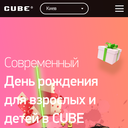
Киев
Современный
День рождения
для взрослых и
детей в CUBE