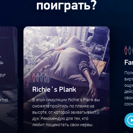
поиграть?
ь
дь
Fa
Пол
руг
вир
ощущ
Richie`s Plank
дей
сво
ятно
В этой симуляции Richie`s Plank вы
сос
сможете пройтись по планке на
высоте, от которой захватывает
дух. Рекомендую для тех, кто
любит пощекотать свои нервы.